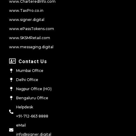
www.CharteredInfo.com
www.TaxPro.co.in
www.signer.digital
www.ePassTokens.com
www.SKSMRetail.com
www.messaging.digital
Contact Us
Mumbai Office
Delhi Office
Nagpur Office (HO)
Bengaluru Office
Helpdesk
+91-712-663 8888
eMail
info@signer.digital